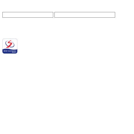
Siga a RSB nas redes sociais:
QUEM SOMOS NÓS
BALANÇO SOCIAL
NOTÍCIAS
DOWNLOADS