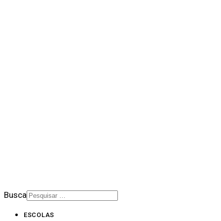
QUEM SOMOS NÓS
BALANÇO SOCIAL
NOTÍCIAS
DOWNLOADS
PORTAL DE PRIVACIDADE
BOLETIM SALESIANO
SUPORTE
CONTATO
2026 © Rede Salesiana Brasil
Busca
ESCOLAS