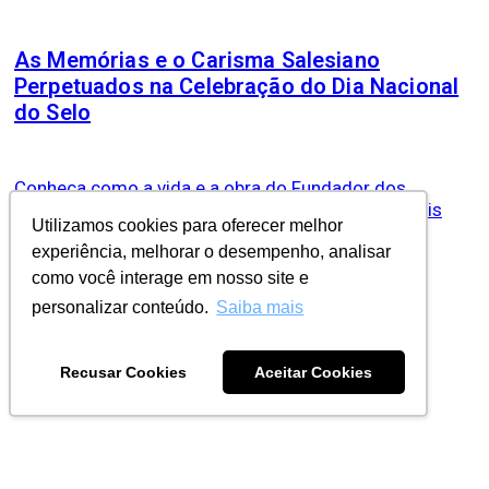
As Memórias e o Carisma Salesiano
Perpetuados na Celebração do Dia Nacional
do Selo
Conheça como a vida e a obra do Fundador dos
Salesianos foram eternizadas em emissões postais
Utilizamos cookies para oferecer melhor
históricas do Vaticano, do Brasil e de dezenas de
países. Correios do Vaticano lançaram um selo...
experiência, melhorar o desempenho, analisar
como você interage em nosso site e
personalizar conteúdo.
Saiba mais
VER TODAS
Recusar Cookies
Aceitar Cookies
Nossos Centros de Comunicação
pelo Brasil